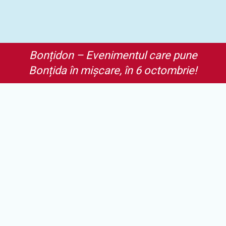
Bonțidon – Evenimentul care pune
Bonțida în mișcare, în 6 octombrie!
42 de km pe bicicletă sau 7,5 km de
alergare. De ce să nu le faci pe
amândouă? Haide la Bonțida
Ride&Run pe 6 octombrie să încerci
au altfel de duatlon, o competiție
care îți dă ocazia să cunoști cu
adevărat localitatea făcută celebră
de Electric Castle și să pui umărul la
rezolvarea unei probleme din
comunitate. Nu e obligatoriu să fie
duatlon – poți participa și doar la