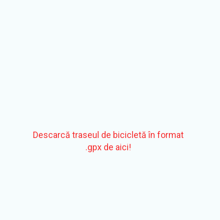
distanțe totale de 41 km. Pe parcursul traseului
vor exista două puncte de hidratare (în vârful
cățărării de după Vișea și la întoarcerea de la
Sic), care vor funcționa și ca puncte de control.
Descarcă traseul de bicicletă în format
.gpx de aici!
10.35 Start competiție alergare (cu excepția
duatloniștilor, care pleacă după ciclism)
Traseul de alergare pornește de la Târgul